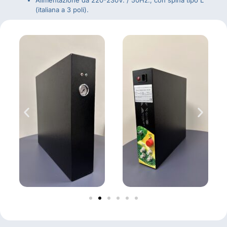
Alimentazione da 220-230V. / 50Hz., con spina tipo L
(italiana a 3 poli).